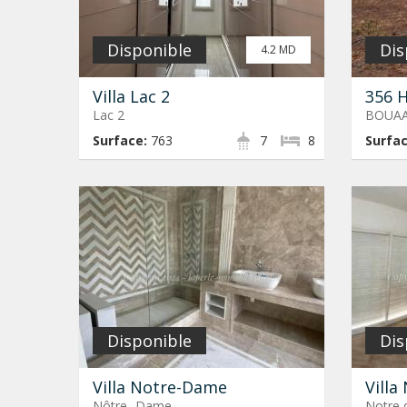
Disponible
Dis
4.2 MD
Villa Lac 2
356 
Lac 2
BOUA
Surface:
763
7
8
Surfac
Disponible
Dis
Villa Notre-Dame
Villa
Nôtre -Dame
Notre