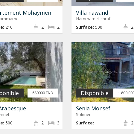
rtement Mohaymen
Villa nawand
 Hammamet
Hammamet chraf
e:
210
2
2
Surface:
500
2
ponible
Disponible
680000 TND
1 800 00
 Arabesque
Senia Monsef
amet
Solimen
e:
500
2
3
Surface:
2