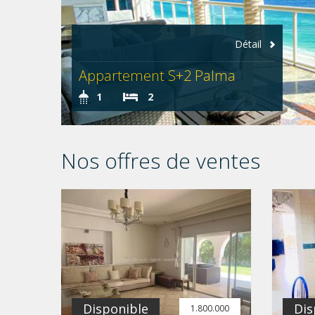
Détail
Appartement S+2 Palma
1
2
Nos offres de ventes
Disponible
Dis
1.800.000