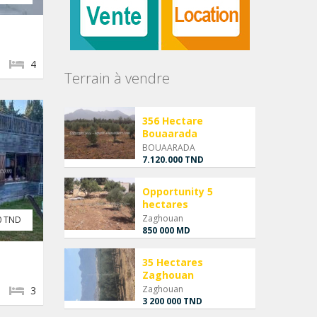
4
Terrain à vendre
356 Hectare
Bouaarada
BOUAARADA
7.120.000 TND
Opportunity 5
hectares
Zaghouan
0 TND
850 000 MD
35 Hectares
Zaghouan
Zaghouan
3
3 200 000 TND