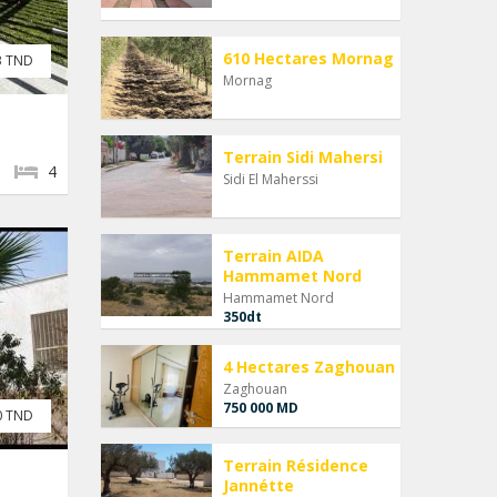
610 Hectares Mornag
3 TND
Mornag
Terrain Sidi Mahersi
4
Sidi El Maherssi
Terrain AIDA
Hammamet Nord
Hammamet Nord
350dt
4 Hectares Zaghouan
Zaghouan
750 000 MD
0 TND
Terrain Résidence
Jannétte