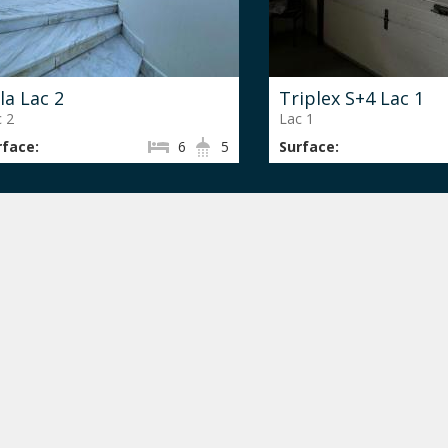
lla Lac 2
Triplex S+4 Lac 1
 2
Lac 1
rface:
6
5
Surface: