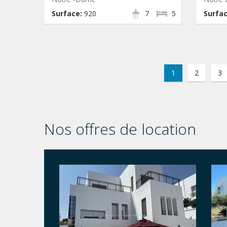
Surface:
920
7
5
Surfac
1
2
3
Nos offres de location