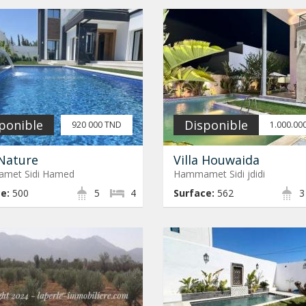
ponible
Disponible
920 000 TND
1.000.00
 Nature
Villa Houwaida
met Sidi Hamed
Hammamet Sidi jdidi
e:
500
5
4
Surface:
562
3