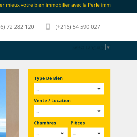
re bien immobilier avec la Perle immobilière Hammamet en T
6) 72 282 120
(+216) 54 590 027
Select Language
▼
Type De Bien
...
Vente / Location
...
Chambres
Pièces
...
...