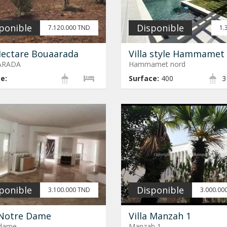
ponible
Disponible
7.120.000 TND
1.
Hectare Bouaarada
Villa style Hammamet
ARADA
Hammamet nord
e:
Surface:
400
3
ponible
Disponible
3.100.000 TND
3.000.00
 Notre Dame
Villa Manzah 1
 dame
Manzah 1