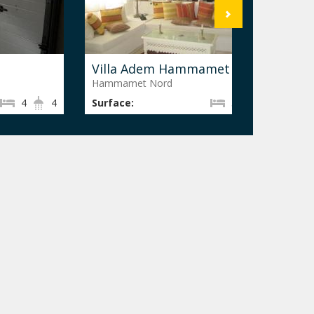
Villa Adem Hammamet
A
Hammamet Nord
H
4
4
Surface:
5
4
Su