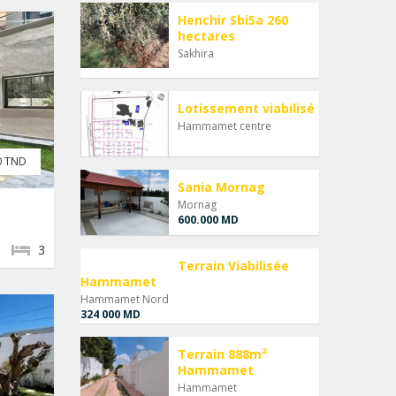
Henchir Sbi5a 260
hectares
Sakhira
Lotissement viabilisé
Hammamet centre
0 TND
Sania Mornag
Mornag
600.000 MD
3
Terrain Viabilisée
Hammamet
Hammamet Nord
324 000 MD
Terrain 888m²
Hammamet
Hammamet