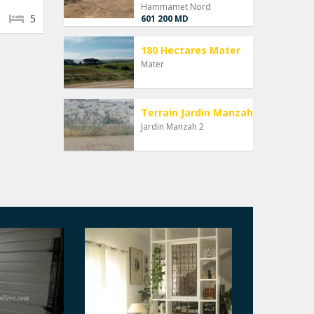
Hammamet Nord
5
601 200 MD
180 Hectares Mater
Mater
Terrain Jardin Manzah
Jardin Manzah 2