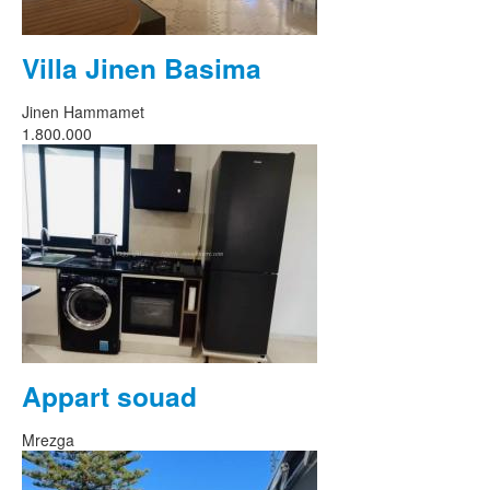
Villa Jinen Basima
Jinen Hammamet
1.800.000
Appart souad
Mrezga