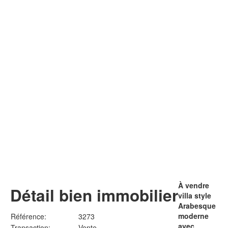
À vendre
Détail bien immobilier
villa style
Arabesque
moderne
Référence:
3273
avec
Transaction:
Vente