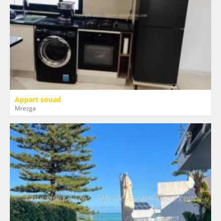
Appart souad
Mrezga