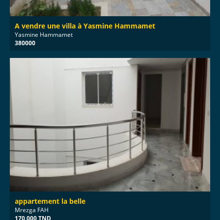
A vendre une villa à Yasmine Hammamet
Yasmine Hammamet
380000
appartement la belle
Mrezga FAH
170 000 TND