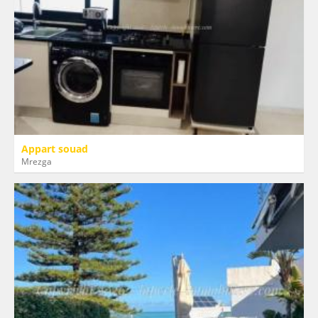
Appart souad
Mrezga