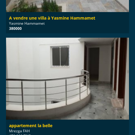
A vendre une villa à Yasmine Hammamet
Yasmine Hammamet
380000
appartement la belle
Mrezga FAH