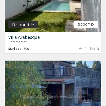
Disponible
680000 TND
Villa Arabesque
Hammamet
Surface:
500
2
3