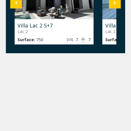
Villa Lac 2
Triplex S+
Lac 2
Lac 1
Surface:
6
5
Surface: