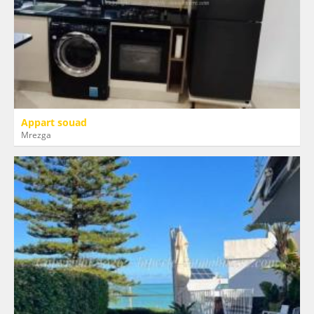
Appart souad
Mrezga