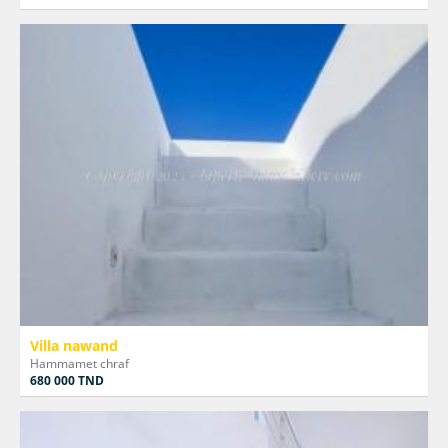
Villa nawand
Hammamet chraf
680 000 TND