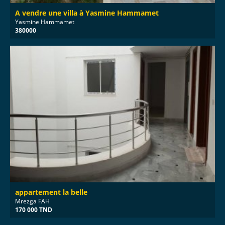
A vendre une villa à Yasmine Hammamet
Yasmine Hammamet
380000
appartement la belle
Mrezga FAH
170 000 TND